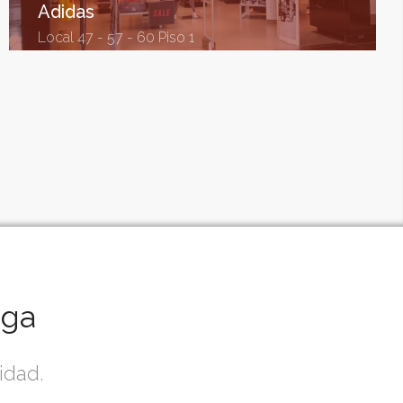
Adidas
Local 47 - 57 - 60 Piso 1
nga
idad.