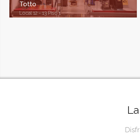
Totto
Local 12 - 13 Piso 1
La
Disf