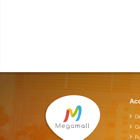
Ac
Di
Q
Pu