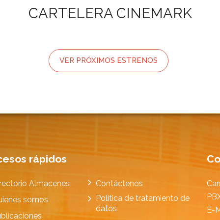
CARTELERA CINEMARK
VER PRÓXIMOS ESTRENOS
cesos rápidos
Co
rectorio Almacenes
Contáctenos
Car
PBX
Política de tratamiento de
uienes somos
datos
E-M
blicaciones