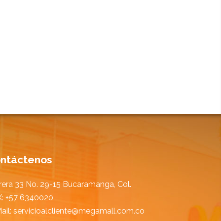
ntáctenos
rera 33 No. 29-15 Bucaramanga, Col.
: +57 6340020
ail:
servicioalcliente@megamall.com.co